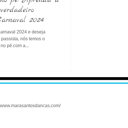
no pé: Aprenda a
verdadeiro
Carnaval 2024
Carnaval 2024 e deseja
passista, nós temos o
no pé com a...
://www.marasantosdancas.com/